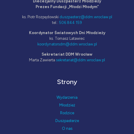
Diecezjalny Duszpasterz Młodzieży
Prezes Fundacji „Młodzi Młodym”
ks. Piotr Rozpędowski
duszpasterz@ddm.wroclaw.pl
tel.:
506 844 159
Koordynator Światowych Dni Młodzieży
ks. Tomasz Latawiec
koordynatorsdm@ddm.wroclaw.pl
Sekretariat DDM Wrocław
Marta Zawierta
sekretariat@ddm.wroclaw.pl
Strony
Wydarzenia
Młodzież
Rodzice
Duszpasterze
O nas