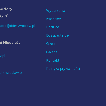
odzieży
Wydarzenia
odym”
Młodzież
terz@ddm.wroclaw.pl
Rodzice
Duszpasterze
i Młodzieży
O nas
Galeria
.pl
Kontakt
Polityka prywatności
dm.wroclaw.pl