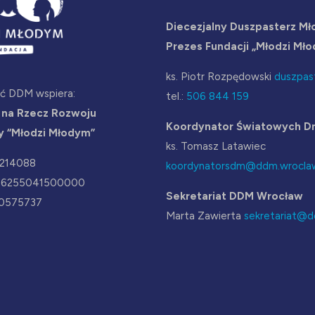
Diecezjalny Duszpasterz Mł
Prezes Fundacji „Młodzi Mł
ks. Piotr Rozpędowski
duszpas
ść DDM wspiera:
tel.:
506 844 159
 na Rzecz Rozwoju
Koordynator Światowych Dn
y “Młodzi Młodym”
ks. Tomasz Latawiec
2214088
koordynatorsdm@ddm.wroclaw
36255041500000
Sekretariat DDM Wrocław
0575737
Marta Zawierta
sekretariat@d