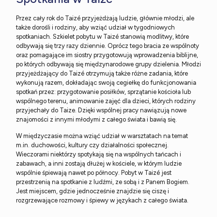
Przez cały rok do Taizé przyjeżdżają ludzie, głównie młodzi, ale
także dorośli i rodziny, aby wziąć udział w tygodniowych
spotkaniach. Szkielet pobytu w Taizé stanowią modlitwy, które
odbywają się trzy razy dziennie. Oprócz tego bracia ze wspólnoty
oraz pomagające im siostry przygotowują wprowadzenia biblijne,
po których odbywają się międzynarodowe grupy dzielenia. Młodzi
przyjeżdżający do Taizé otrzymują także różne zadania, które
wykonują razem, dokładając swoją cegiełkę do funkcjonowania
spotkań przez: przygotowanie posiłków, sprzątanie kościoła lub
wspólnego terenu, animowanie zajęć dla dzieci, których rodziny
przyjechały do Taize. Dzięki wspólnej pracy nawiązują nowe
znajomości z innymi młodymi z całego świata i bawią się.
W międzyczasie można wziąć udział w warsztatach na temat
m.in. duchowości, kultury czy działalności społecznej.
Wieczorami niektórzy spotykają się na wspólnych tańcach i
zabawach, a inni zostają dłużej w kościele, w którym ludzie
wspólnie śpiewają nawet po północy. Pobyt w Taizé jest
przestrzenią na spotkanie z ludźmi, ze sobą i z Panem Bogiem.
Jest miejscem, gdzie jednocześnie znajdzie się ciszę i
rozgrzewające rozmowy i śpiewy w językach z całego świata.