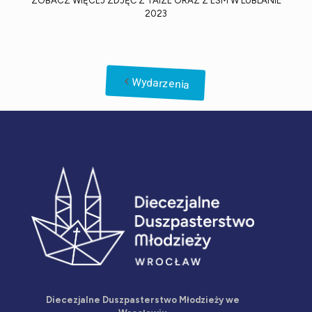
ZOBACZ WIĘCEJ ZDJĘĆ Z TAIZÉ ORAZ Z ESM W LUBLANIE
2023
Wydarzenia
Diecezjalne Duszpasterstwo Młodzieży we