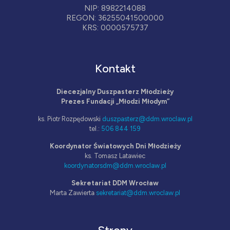
NIP: 8982214088
REGON: 36255041500000
KRS: 0000575737
Kontakt
Diecezjalny Duszpasterz Młodzieży
Prezes Fundacji „Młodzi Młodym”
ks. Piotr Rozpędowski
duszpasterz@ddm.wroclaw.pl
tel.:
506 844 159
Koordynator Światowych Dni Młodzieży
ks. Tomasz Latawiec
koordynatorsdm@ddm.wroclaw.pl
Sekretariat DDM Wrocław
Marta Zawierta
sekretariat@ddm.wroclaw.pl