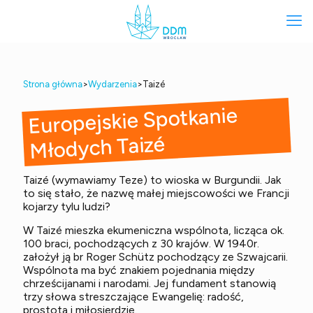
Strona główna
>
Wydarzenia
>
Taizé
Europejskie Spotkanie
Młodych Taizé
Taizé (wymawiamy Teze) to wioska w Burgundii. Jak
to się stało, że nazwę małej miejscowości we Francji
kojarzy tylu ludzi?
W Taizé mieszka ekumeniczna wspólnota, licząca ok.
100 braci, pochodzących z 30 krajów. W 1940r.
założył ją br Roger Schütz pochodzący ze Szwajcarii.
Wspólnota ma być znakiem pojednania między
chrześcijanami i narodami. Jej fundament stanowią
trzy słowa streszczające Ewangelię: radość,
prostota i miłosierdzie.