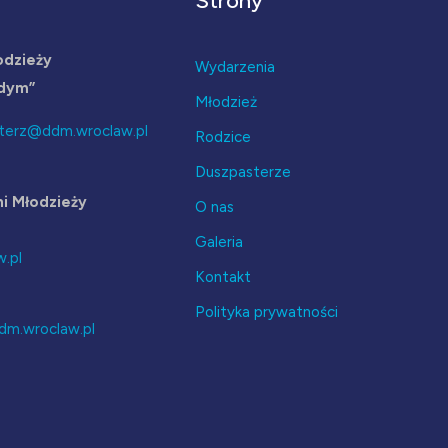
Strony
odzieży
Wydarzenia
odym”
Młodzież
terz@ddm.wroclaw.pl
Rodzice
Duszpasterze
i Młodzieży
O nas
Galeria
.pl
Kontakt
Polityka prywatności
dm.wroclaw.pl