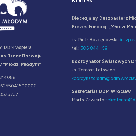
Kontakt
Diecezjalny Duszpasterz Mł
Prezes Fundacji „Młodzi Mł
ks. Piotr Rozpędowski
duszpas
ść DDM wspiera:
tel.:
506 844 159
 na Rzecz Rozwoju
Koordynator Światowych Dn
y “Młodzi Młodym”
ks. Tomasz Latawiec
2214088
koordynatorsdm@ddm.wroclaw
36255041500000
Sekretariat DDM Wrocław
0575737
Marta Zawierta
sekretariat@d