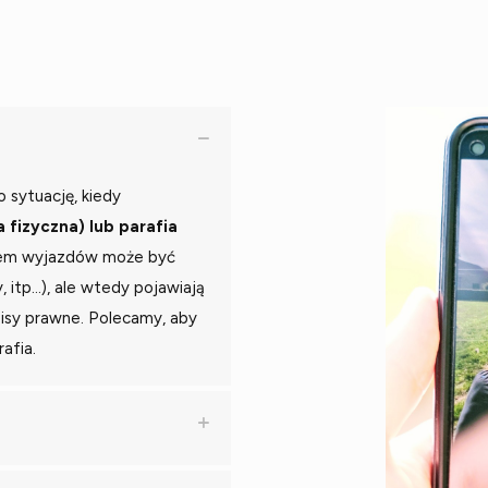
 sytuację, kiedy
 fizyczna) lub parafia
orem wyjazdów może być
, itp…), ale wtedy pojawiają
pisy prawne. Polecamy, aby
afia.