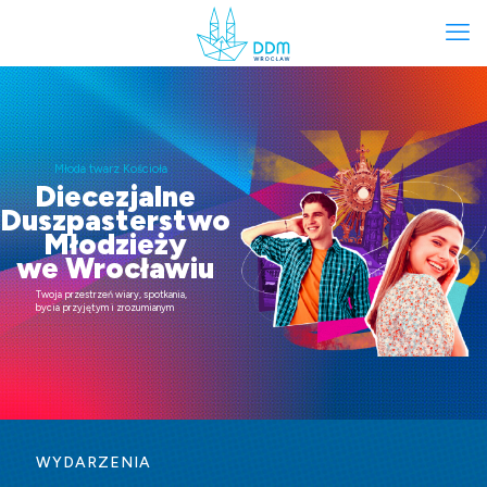
Młoda twarz Kościoła
Diecezjalne
Duszpasterstwo
Młodzieży
we Wrocławiu
Twoja przestrzeń wiary, spotkania,
bycia przyjętym i zrozumianym
WYDARZENIA