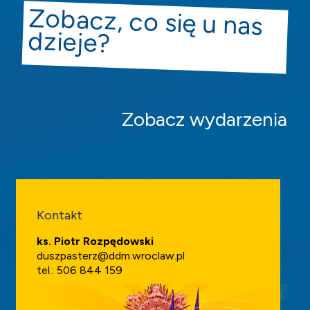
Zobacz, co się u nas
dzieje?
Zobacz wydarzenia
Kontakt
ks. Piotr Rozpędowski
duszpasterz@ddm.wroclaw.pl
tel.: 506 844 159