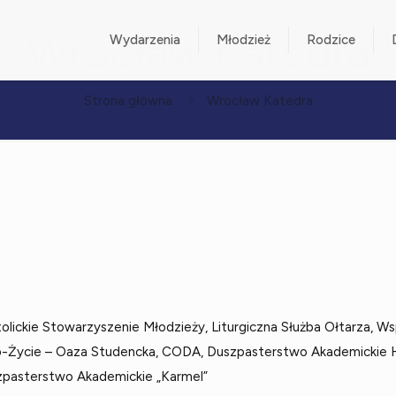
Wrocław Katedra
Wydarzenia
Młodzież
Rodzice
Strona główna
Wrocław Katedra
lickie Stowarzyszenie Młodzieży, Liturgiczna Służba Ołtarza, W
o-Życie – Oaza Studencka, CODA, Duszpasterstwo Akademickie H
pasterstwo Akademickie „Karmel”