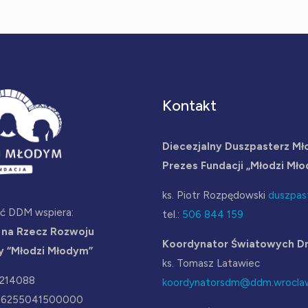
Kontakt
Diecezjalny Duszpasterz Mł
Prezes Fundacji „Młodzi Mł
ks. Piotr Rozpędowski
duszpas
ść DDM wspiera:
tel.:
506 844 159
 na Rzecz Rozwoju
Koordynator Światowych Dn
y “Młodzi Młodym”
ks. Tomasz Latawiec
2214088
koordynatorsdm@ddm.wroclaw
36255041500000