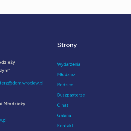
Strony
odzieży
Wydarzenia
odym”
Młodzież
terz@ddm.wroclaw.pl
Rodzice
Duszpasterze
i Młodzieży
O nas
Galeria
.pl
Kontakt