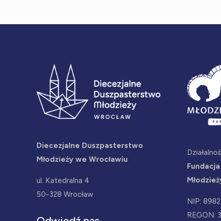
Diecezjalne Duszpasterstwo
Działalno
Młodzieży we Wrocławiu
Fundacja
Młodzież
ul. Katedralna 4
50-328 Wrocław
NIP: 898
REGON: 
Odwiedź nas