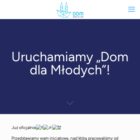
Uruchamiamy „Dom
dla Młodych”!
Już oficjalnie
Przedstawiamy wam inicjatywę, nad którą pracowaliśmy od