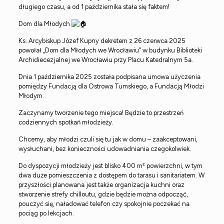
długiego czasu, a od 1 października stała się faktem!
Dom
dla Młodych
Ks. Arcybiskup Józef Kupny dekretem z 26 czerwca 2025
powołał „Dom dla Młodych we Wrocławiu” w budynku Biblioteki
Archidiecezjalnej we Wrocławiu przy Placu Katedralnym 5a.
Dnia 1 października 2025 została podpisana umowa użyczenia
pomiędzy Fundacją dla Ostrowa Tumskiego, a Fundacją Młodzi
Młodym.
Zaczynamy tworzenie tego miejsca! Będzie to przestrzeń
codziennych spotkań młodzieży.
Chcemy, aby młodzi czuli się tu jak w domu – zaakceptowani,
wysłuchani, bez konieczności udowadniania czegokolwiek.
Do dyspozycji młodzieży jest blisko 400 m² powierzchni, w tym
dwa duże pomieszczenia z dostępem do tarasu i sanitariatem. W
przyszłości planowana jest także organizacja kuchni oraz
stworzenie strefy chilloutu, gdzie będzie można odpocząć,
pouczyć się, naładować telefon czy spokojnie poczekać na
pociąg po lekcjach.