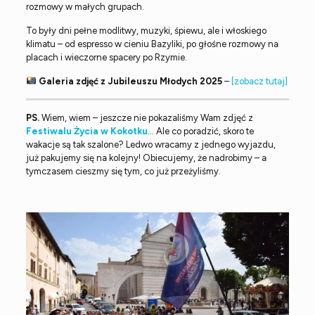
rozmowy w małych grupach.
To były dni pełne modlitwy, muzyki, śpiewu, ale i włoskiego
klimatu – od espresso w cieniu Bazyliki, po głośne rozmowy na
placach i wieczorne spacery po Rzymie.
Galeria zdjęć z Jubileuszu Młodych 2025
–
[zobacz tutaj]
PS.
Wiem, wiem – jeszcze nie pokazaliśmy Wam zdjęć z
Festiwalu Życia w Kokotku
… Ale co poradzić, skoro te
wakacje są tak szalone? Ledwo wracamy z jednego wyjazdu,
już pakujemy się na kolejny! Obiecujemy, że nadrobimy – a
tymczasem cieszmy się tym, co już przeżyliśmy.