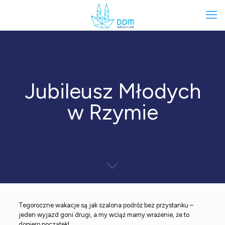
Jubileusz Młodych
w Rzymie
Tegoroczne wakacje są jak szalona podróż bez przystanku –
jeden wyjazd goni drugi, a my wciąż mamy wrażenie, że to
dopiero początek!