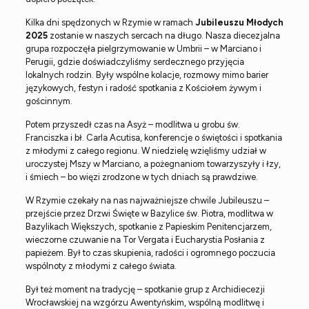
Kilka dni spędzonych w Rzymie w ramach
Jubileuszu Młodych
2025
zostanie w naszych sercach na długo. Nasza diecezjalna
grupa rozpoczęła pielgrzymowanie w Umbrii – w Marciano i
Perugii, gdzie doświadczyliśmy serdecznego przyjęcia
lokalnych rodzin. Były wspólne kolacje, rozmowy mimo barier
językowych, festyn i radość spotkania z Kościołem żywym i
gościnnym.
Potem przyszedł czas na Asyż – modlitwa u grobu św.
Franciszka i bł. Carla Acutisa, konferencje o świętości i spotkania
z młodymi z całego regionu. W niedzielę wzięliśmy udział w
uroczystej Mszy w Marciano, a pożegnaniom towarzyszyły i łzy,
i śmiech – bo więzi zrodzone w tych dniach są prawdziwe.
W Rzymie czekały na nas najważniejsze chwile Jubileuszu –
przejście przez Drzwi Święte w Bazylice św. Piotra, modlitwa w
Bazylikach Większych, spotkanie z Papieskim Penitencjarzem,
wieczorne czuwanie na Tor Vergata i Eucharystia Posłania z
papieżem. Był to czas skupienia, radości i ogromnego poczucia
wspólnoty z młodymi z całego świata.
Był też moment na tradycję – spotkanie grup z Archidiecezji
Wrocławskiej na wzgórzu Awentyńskim, wspólną modlitwę i