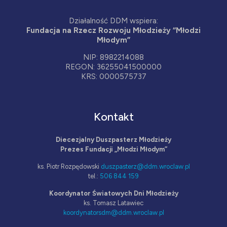
Działalność DDM wspiera:
Fundacja na Rzecz Rozwoju Młodzieży “Młodzi
Młodym”
NIP: 8982214088
REGON: 36255041500000
KRS: 0000575737
Kontakt
Diecezjalny Duszpasterz Młodzieży
Prezes Fundacji „Młodzi Młodym”
ks. Piotr Rozpędowski
duszpasterz@ddm.wroclaw.pl
tel.:
506 844 159
Koordynator Światowych Dni Młodzieży
ks. Tomasz Latawiec
koordynatorsdm@ddm.wroclaw.pl