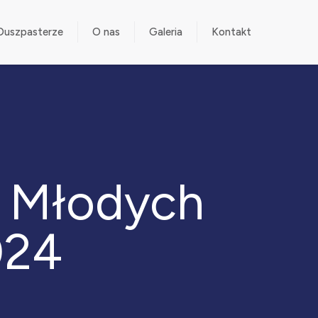
Duszpasterze
O nas
Galeria
Kontakt
 Młodych
024