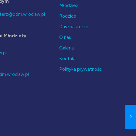
odym”
Młodzież
terz@ddm.wroclaw.pl
Rodzice
Duszpasterze
i Młodzieży
O nas
Galeria
.pl
Kontakt
Polityka prywatności
dm.wroclaw.pl