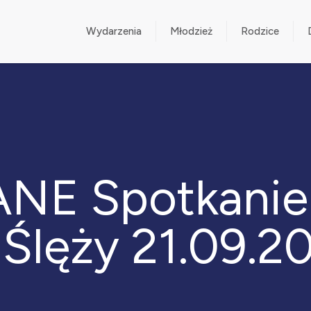
Wydarzenia
Młodzież
Rodzice
E Spotkanie
 Ślęży 21.09.2