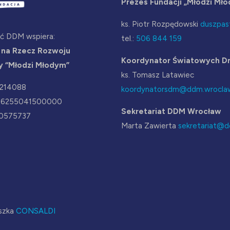
Prezes Fundacji „Młodzi Mł
ks. Piotr Rozpędowski
duszpas
ść DDM wspiera:
tel.:
506 844 159
 na Rzecz Rozwoju
Koordynator Światowych Dn
y “Młodzi Młodym”
ks. Tomasz Latawiec
2214088
koordynatorsdm@ddm.wroclaw
36255041500000
Sekretariat DDM Wrocław
0575737
Marta Zawierta
sekretariat@d
oszka
CONSALDI